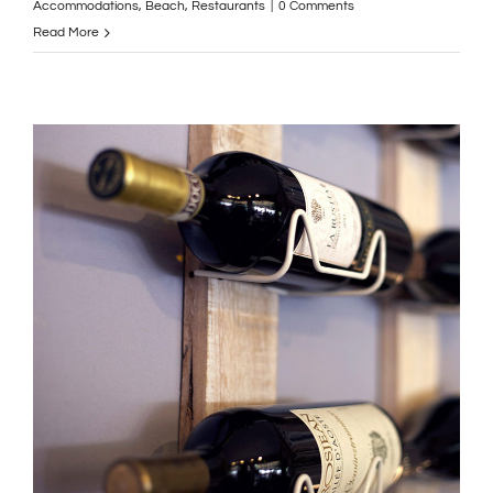
Accommodations
,
Beach
,
Restaurants
|
0 Comments
Read More