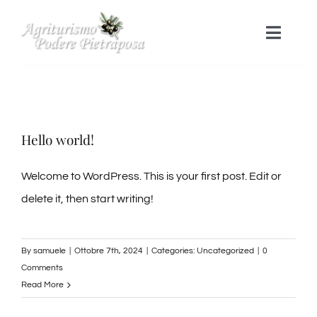
Salta
al
Toggle
Naviga
contenuto
HOME
APPARTAMENTI E CAMERE
Hello world!
Welcome to WordPress. This is your first post. Edit or
AZIENDA
delete it, then start writing!
AGRI RISTORANTE
By
samuele
|
Ottobre 7th, 2024
|
Categories:
Uncategorized
|
0
Comments
COLAZIONE
Read More