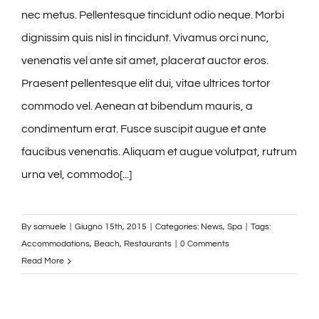
nec metus. Pellentesque tincidunt odio neque. Morbi
dignissim quis nisl in tincidunt. Vivamus orci nunc,
venenatis vel ante sit amet, placerat auctor eros.
Praesent pellentesque elit dui, vitae ultrices tortor
commodo vel. Aenean at bibendum mauris, a
condimentum erat. Fusce suscipit augue et ante
faucibus venenatis. Aliquam et augue volutpat, rutrum
urna vel, commodo[...]
By
samuele
|
Giugno 15th, 2015
|
Categories:
News
,
Spa
|
Tags:
Accommodations
,
Beach
,
Restaurants
|
0 Comments
Read More