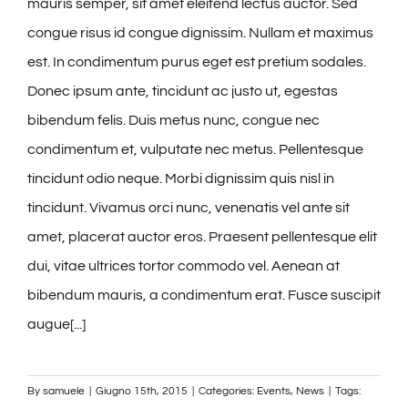
mauris semper, sit amet eleifend lectus auctor. Sed
congue risus id congue dignissim. Nullam et maximus
est. In condimentum purus eget est pretium sodales.
Donec ipsum ante, tincidunt ac justo ut, egestas
bibendum felis. Duis metus nunc, congue nec
condimentum et, vulputate nec metus. Pellentesque
tincidunt odio neque. Morbi dignissim quis nisl in
tincidunt. Vivamus orci nunc, venenatis vel ante sit
amet, placerat auctor eros. Praesent pellentesque elit
dui, vitae ultrices tortor commodo vel. Aenean at
bibendum mauris, a condimentum erat. Fusce suscipit
augue[...]
By
samuele
|
Giugno 15th, 2015
|
Categories:
Events
,
News
|
Tags: