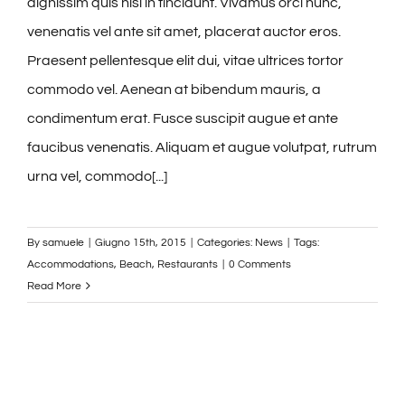
dignissim quis nisl in tincidunt. Vivamus orci nunc,
venenatis vel ante sit amet, placerat auctor eros.
Praesent pellentesque elit dui, vitae ultrices tortor
commodo vel. Aenean at bibendum mauris, a
condimentum erat. Fusce suscipit augue et ante
faucibus venenatis. Aliquam et augue volutpat, rutrum
urna vel, commodo[...]
By
samuele
|
Giugno 15th, 2015
|
Categories:
News
|
Tags:
Accommodations
,
Beach
,
Restaurants
|
0 Comments
Read More